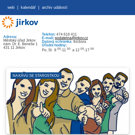
web
|
kalendář
|
archiv událostí
Telefon:
474 616 411
Adresa:
E-mail:
podatelna@jirkov.cz
Městský úřad Jirkov
Datová schránka
: 9zcbsra
nám. Dr. E. Beneše 1
Úřední hodiny:
431 11 Jirkov
00
00
00
00
Po, St: 8
-11
a 12
-17
NA KÁVU SE STAROSTKOU