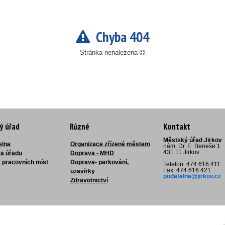
Chyba 404
Stránka nenalezena
ý úřad
Různé
Kontakt
Městský úřad Jirkov
elna
Organizace zřízené městem
nám. Dr. E. Beneše 1
431 11 Jirkov
ra úřadu
Doprava - MHD
 pracovních míst
Doprava- parkování,
Telefon: 474 616 411
Fax: 474 616 421
uzavírky
podatelna@jirkov.cz
Zdravotnictví