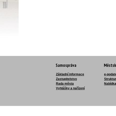
Samospráva
Městsk
Základní informace
e-podat
Zastupitelstvo
Struktu
Rada města
Nabídka
Vyhlášky a nařízení