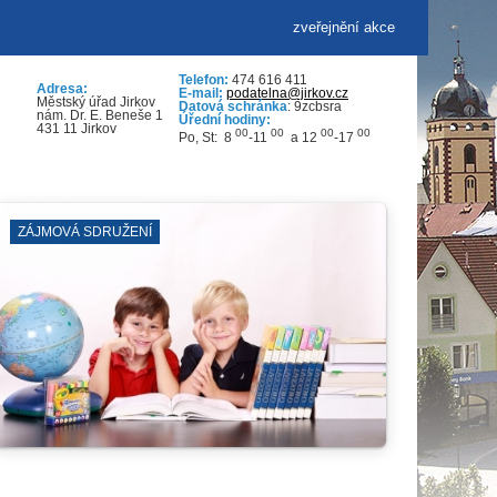
zveřejnění akce
Telefon:
474 616 411
Adresa:
E-mail:
podatelna@jirkov.cz
Městský úřad Jirkov
Datová schránka
: 9zcbsra
nám. Dr. E. Beneše 1
Úřední hodiny:
431 11 Jirkov
00
00
00
00
Po, St: 8
-11
a 12
-17
DOPRAVA