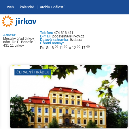
web
|
kalendář
|
archiv událostí
Telefon:
474 616 411
Adresa:
E-mail:
podatelna@jirkov.cz
Městský úřad Jirkov
Datová schránka
: 9zcbsra
nám. Dr. E. Beneše 1
Úřední hodiny:
431 11 Jirkov
00
00
00
00
Po, St: 8
-11
a 12
-17
ČERVENÝ HRÁDEK