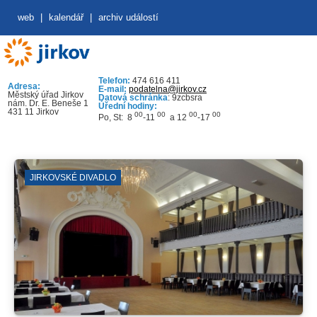
web
|
kalendář
|
archiv událostí
Telefon:
474 616 411
Adresa:
E-mail:
podatelna@jirkov.cz
Městský úřad Jirkov
Datová schránka
: 9zcbsra
nám. Dr. E. Beneše 1
Úřední hodiny:
431 11 Jirkov
00
00
00
00
Po, St: 8
-11
a 12
-17
JIRKOVSKÉ DIVADLO