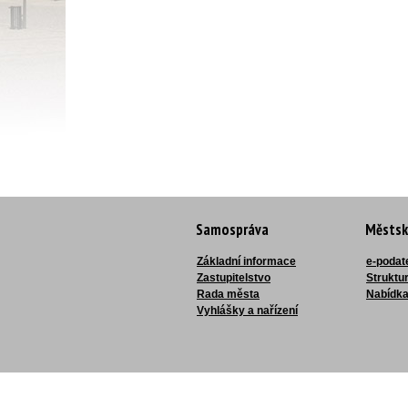
Samospráva
Městsk
Základní informace
e-podat
Zastupitelstvo
Struktu
Rada města
Nabídka
Vyhlášky a nařízení