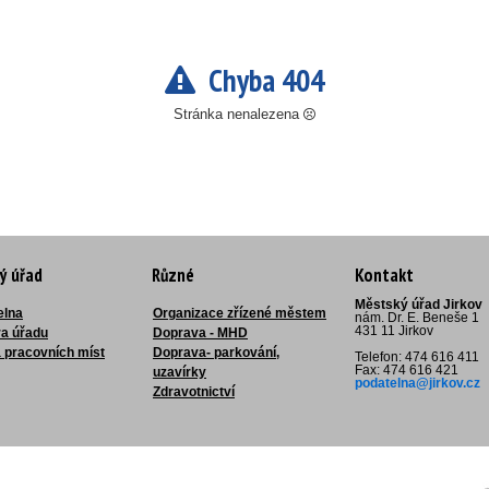
Chyba 404
Stránka nenalezena
ý úřad
Různé
Kontakt
Městský úřad Jirkov
elna
Organizace zřízené městem
nám. Dr. E. Beneše 1
431 11 Jirkov
ra úřadu
Doprava - MHD
 pracovních míst
Doprava- parkování,
Telefon: 474 616 411
Fax: 474 616 421
uzavírky
podatelna@jirkov.cz
Zdravotnictví