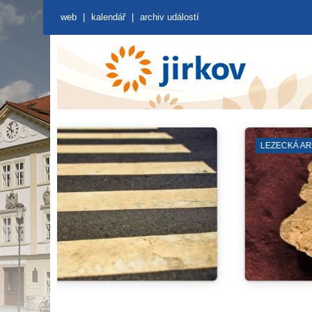
web
|
kalendář
|
archiv událostí
BLOKOVÉ ČIŠTĚNÍ
VKK