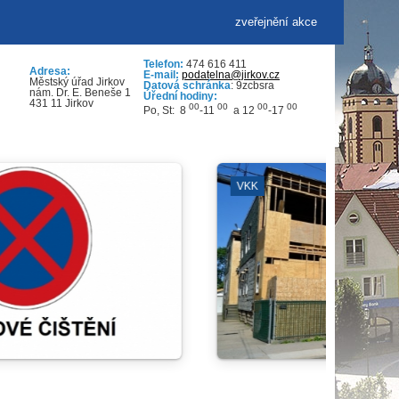
zveřejnění akce
Telefon:
474 616 411
Adresa:
E-mail:
podatelna@jirkov.cz
Městský úřad Jirkov
Datová schránka
: 9zcbsra
nám. Dr. E. Beneše 1
Úřední hodiny:
431 11 Jirkov
00
00
00
00
Po, St: 8
-11
a 12
-17
TRANSTVÍ
OTEVŘENÁ PROSTRANSTV