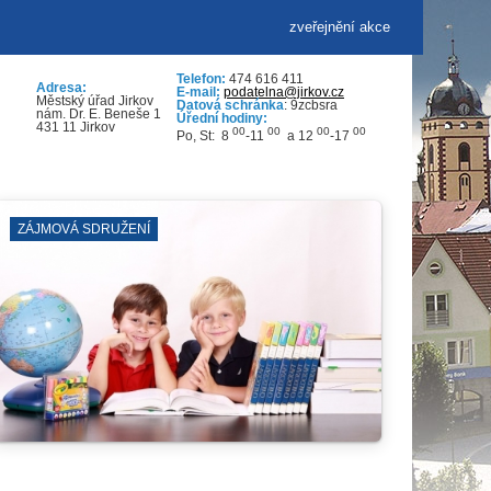
zveřejnění akce
Telefon:
474 616 411
Adresa:
E-mail:
podatelna@jirkov.cz
Městský úřad Jirkov
Datová schránka
: 9zcbsra
nám. Dr. E. Beneše 1
Úřední hodiny:
431 11 Jirkov
00
00
00
00
Po, St: 8
-11
a 12
-17
LEZECKÁ ARÉNA