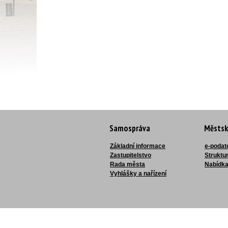
Samospráva
Městsk
Základní informace
e-podat
Zastupitelstvo
Struktu
Rada města
Nabídka
Vyhlášky a nařízení