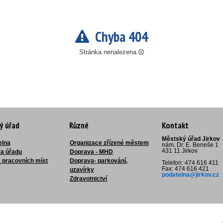
Chyba 404
Stránka nenalezena
ý úřad
Různé
Kontakt
Městský úřad Jirkov
elna
Organizace zřízené městem
nám. Dr. E. Beneše 1
431 11 Jirkov
ra úřadu
Doprava - MHD
 pracovních míst
Doprava- parkování,
Telefon: 474 616 411
Fax: 474 616 421
uzavírky
podatelna@jirkov.cz
Zdravotnictví