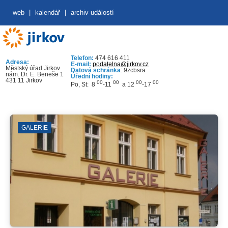
web
|
kalendář
|
archiv událostí
Telefon:
474 616 411
Adresa:
E-mail:
podatelna@jirkov.cz
Městský úřad Jirkov
Datová schránka
: 9zcbsra
nám. Dr. E. Beneše 1
Úřední hodiny:
431 11 Jirkov
00
00
00
00
Po, St: 8
-11
a 12
-17
GALERIE