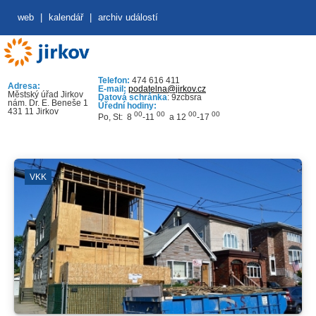
web
|
kalendář
|
archiv událostí
Telefon:
474 616 411
Adresa:
E-mail:
podatelna@jirkov.cz
Městský úřad Jirkov
Datová schránka
: 9zcbsra
nám. Dr. E. Beneše 1
Úřední hodiny:
431 11 Jirkov
00
00
00
00
Po, St: 8
-11
a 12
-17
VKK