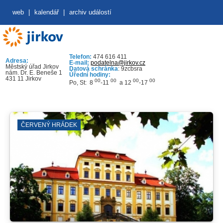
web
|
kalendář
|
archiv událostí
Telefon:
474 616 411
Adresa:
E-mail:
podatelna@jirkov.cz
Městský úřad Jirkov
Datová schránka
: 9zcbsra
nám. Dr. E. Beneše 1
Úřední hodiny:
431 11 Jirkov
00
00
00
00
Po, St: 8
-11
a 12
-17
ČERVENÝ HRÁDEK