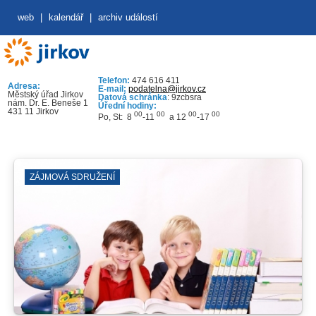
web
|
kalendář
|
archiv událostí
Telefon:
474 616 411
Adresa:
E-mail:
podatelna@jirkov.cz
Městský úřad Jirkov
Datová schránka
: 9zcbsra
nám. Dr. E. Beneše 1
Úřední hodiny:
431 11 Jirkov
00
00
00
00
Po, St: 8
-11
a 12
-17
ZÁJMOVÁ SDRUŽENÍ