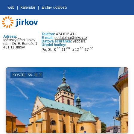
web
|
kalendář
|
archiv událostí
Telefon:
474 616 411
Adresa:
E-mail:
podatelna@jirkov.cz
Městský úřad Jirkov
Datová schránka
: 9zcbsra
nám. Dr. E. Beneše 1
Úřední hodiny:
431 11 Jirkov
00
00
00
00
Po, St: 8
-11
a 12
-17
KOSTEL SV. JILJÍ