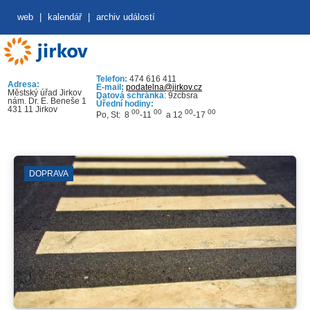
web
|
kalendář
|
archiv událostí
Telefon:
474 616 411
Adresa:
E-mail:
podatelna@jirkov.cz
Městský úřad Jirkov
Datová schránka
: 9zcbsra
nám. Dr. E. Beneše 1
Úřední hodiny:
431 11 Jirkov
00
00
00
00
Po, St: 8
-11
a 12
-17
DOPRAVA