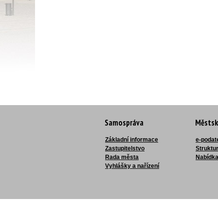
Samospráva
Městsk
Základní informace
e-podat
Zastupitelstvo
Struktu
Rada města
Nabídka
Vyhlášky a nařízení