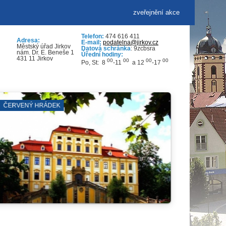
zveřejnění akce
Telefon:
474 616 411
Adresa:
E-mail:
podatelna@jirkov.cz
Městský úřad Jirkov
Datová schránka
: 9zcbsra
nám. Dr. E. Beneše 1
Úřední hodiny:
431 11 Jirkov
00
00
00
00
Po, St: 8
-11
a 12
-17
SYNAGOGA