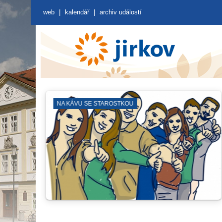
web
|
kalendář
|
archiv událostí
ČERVENÝ HRÁDEK