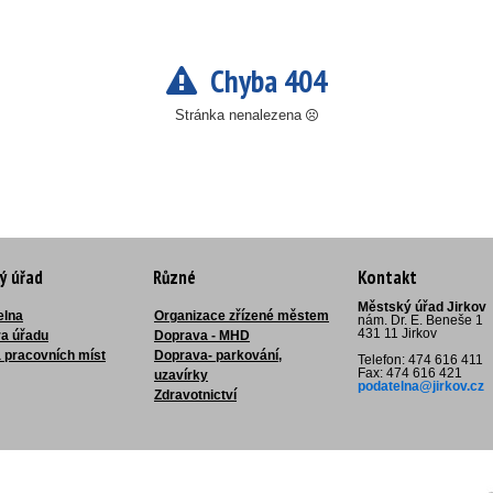
Chyba 404
Stránka nenalezena
ý úřad
Různé
Kontakt
Městský úřad Jirkov
elna
Organizace zřízené městem
nám. Dr. E. Beneše 1
431 11 Jirkov
ra úřadu
Doprava - MHD
 pracovních míst
Doprava- parkování,
Telefon: 474 616 411
Fax: 474 616 421
uzavírky
podatelna@jirkov.cz
Zdravotnictví