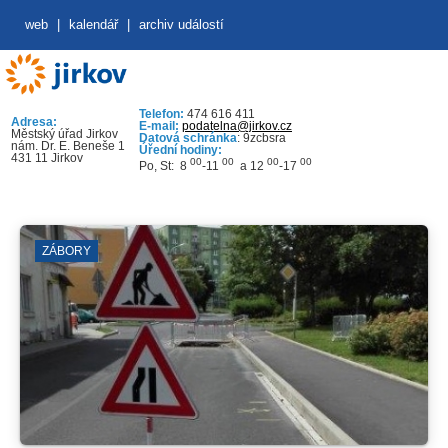
web
|
kalendář
|
archiv událostí
Telefon:
474 616 411
Adresa:
E-mail:
podatelna@jirkov.cz
Městský úřad Jirkov
Datová schránka
: 9zcbsra
nám. Dr. E. Beneše 1
Úřední hodiny:
431 11 Jirkov
00
00
00
00
Po, St: 8
-11
a 12
-17
ZÁBORY