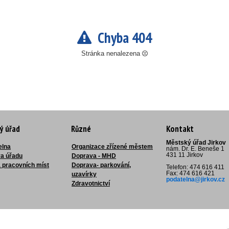
Chyba 404
Stránka nenalezena
ý úřad
Různé
Kontakt
Městský úřad Jirkov
elna
Organizace zřízené městem
nám. Dr. E. Beneše 1
431 11 Jirkov
ra úřadu
Doprava - MHD
 pracovních míst
Doprava- parkování,
Telefon: 474 616 411
Fax: 474 616 421
uzavírky
podatelna@jirkov.cz
Zdravotnictví