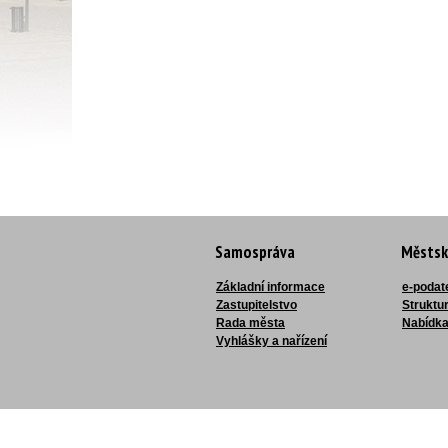
Samospráva
Městsk
Základní informace
e-podat
Zastupitelstvo
Struktu
Rada města
Nabídka
Vyhlášky a nařízení