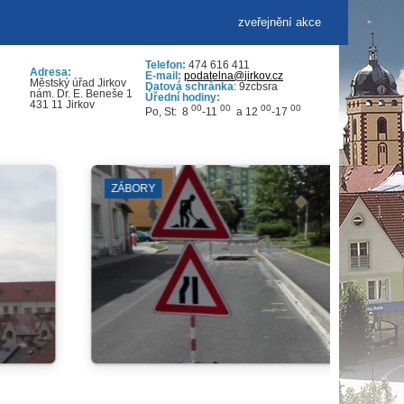
zveřejnění akce
Telefon:
474 616 411
Adresa:
E-mail:
podatelna@jirkov.cz
Městský úřad Jirkov
Datová schránka
: 9zcbsra
nám. Dr. E. Beneše 1
Úřední hodiny:
431 11 Jirkov
00
00
00
00
Po, St: 8
-11
a 12
-17
NA KÁVU SE STAROSTKOU