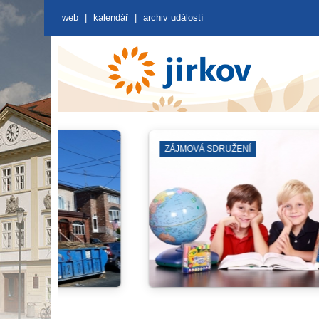
web
|
kalendář
|
archiv událostí
MĚSTSKÁ VĚŽ A SKLEPY