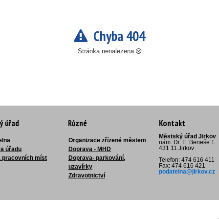
Chyba 404
Stránka nenalezena
ý úřad
Různé
Kontakt
Městský úřad Jirkov
elna
Organizace zřízené městem
nám. Dr. E. Beneše 1
431 11 Jirkov
ra úřadu
Doprava - MHD
 pracovních míst
Doprava- parkování,
Telefon: 474 616 411
Fax: 474 616 421
uzavírky
podatelna@jirkov.cz
Zdravotnictví