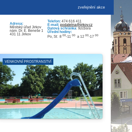
zveřejnění akce
Telefon:
474 616 411
Adresa:
E-mail:
podatelna@jirkov.cz
Městský úřad Jirkov
Datová schránka
: 9zcbsra
nám. Dr. E. Beneše 1
Úřední hodiny:
431 11 Jirkov
00
00
00
00
Po, St: 8
-11
a 12
-17
SPORTOVNÍ KLUBY