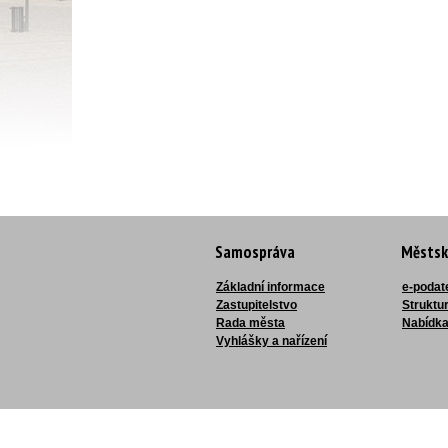
Samospráva
Městsk
Základní informace
e-podat
Zastupitelstvo
Struktu
Rada města
Nabídka
Vyhlášky a nařízení