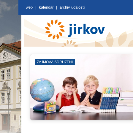
web
|
kalendář
|
archiv událostí
SYNAGOGA