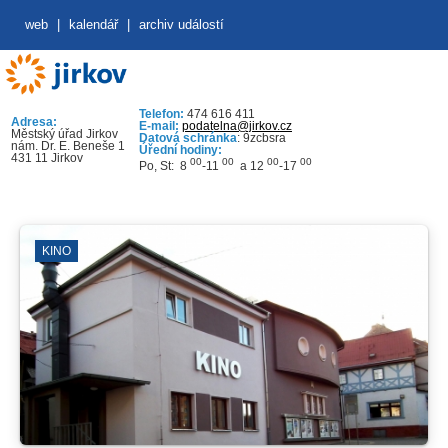
web
|
kalendář
|
archiv událostí
Telefon:
474 616 411
Adresa:
E-mail:
podatelna@jirkov.cz
Městský úřad Jirkov
Datová schránka
: 9zcbsra
nám. Dr. E. Beneše 1
Úřední hodiny:
431 11 Jirkov
00
00
00
00
Po, St: 8
-11
a 12
-17
KINO