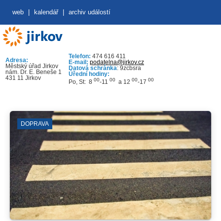
web
|
kalendář
|
archiv událostí
Telefon:
474 616 411
Adresa:
E-mail:
podatelna@jirkov.cz
Městský úřad Jirkov
Datová schránka
: 9zcbsra
nám. Dr. E. Beneše 1
Úřední hodiny:
431 11 Jirkov
00
00
00
00
Po, St: 8
-11
a 12
-17
DOPRAVA