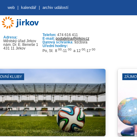
web
|
kalendář
|
archiv událostí
Telefon:
474 616 411
Adresa:
E-mail:
podatelna@jirkov.cz
Městský úřad Jirkov
Datová schránka
: 9zcbsra
nám. Dr. E. Beneše 1
Úřední hodiny:
431 11 Jirkov
00
00
00
00
Po, St: 8
-11
a 12
-17
ZÁJMOVÁ SDRUŽENÍ