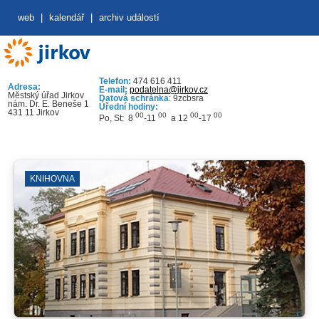
web
|
kalendář
|
archiv událostí
Telefon:
474 616 411
Adresa:
E-mail:
podatelna@jirkov.cz
Městský úřad Jirkov
Datová schránka
: 9zcbsra
nám. Dr. E. Beneše 1
Úřední hodiny:
431 11 Jirkov
00
00
00
00
Po, St: 8
-11
a 12
-17
KNIHOVNA