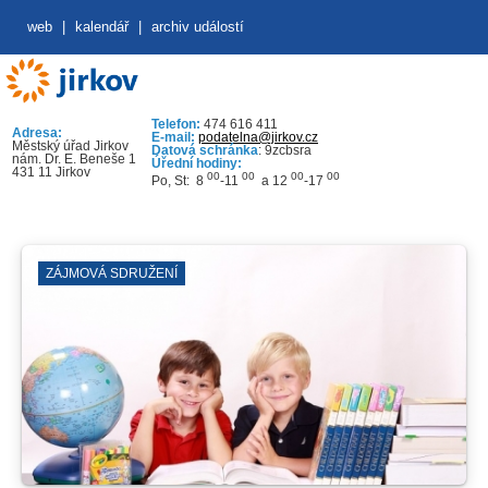
web
|
kalendář
|
archiv událostí
Telefon:
474 616 411
Adresa:
E-mail:
podatelna@jirkov.cz
Městský úřad Jirkov
Datová schránka
: 9zcbsra
nám. Dr. E. Beneše 1
Úřední hodiny:
431 11 Jirkov
00
00
00
00
Po, St: 8
-11
a 12
-17
ZÁJMOVÁ SDRUŽENÍ