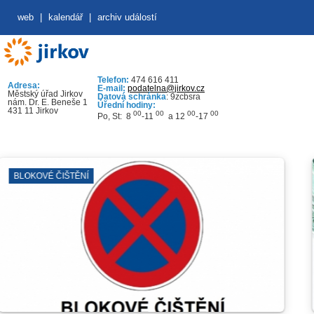
web
|
kalendář
|
archiv událostí
Telefon:
474 616 411
Adresa:
E-mail:
podatelna@jirkov.cz
Městský úřad Jirkov
Datová schránka
: 9zcbsra
nám. Dr. E. Beneše 1
Úřední hodiny:
431 11 Jirkov
00
00
00
00
Po, St: 8
-11
a 12
-17
KOVÉ ČIŠTĚNÍ
ODS