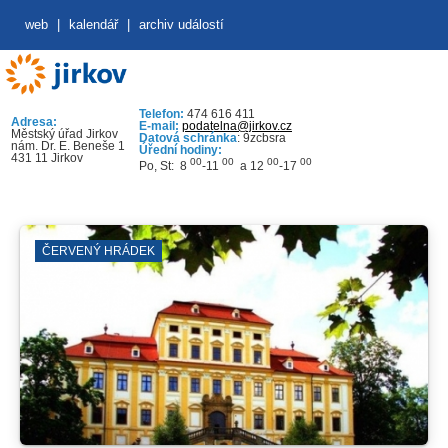
web
|
kalendář
|
archiv událostí
Telefon:
474 616 411
Adresa:
E-mail:
podatelna@jirkov.cz
Městský úřad Jirkov
Datová schránka
: 9zcbsra
nám. Dr. E. Beneše 1
Úřední hodiny:
431 11 Jirkov
00
00
00
00
Po, St: 8
-11
a 12
-17
ČERVENÝ HRÁDEK