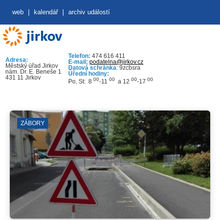
web
|
kalendář
|
archiv událostí
Telefon:
474 616 411
Adresa:
E-mail:
podatelna@jirkov.cz
Městský úřad Jirkov
Datová schránka
: 9zcbsra
nám. Dr. E. Beneše 1
Úřední hodiny:
431 11 Jirkov
00
00
00
00
Po, St: 8
-11
a 12
-17
ZÁBORY