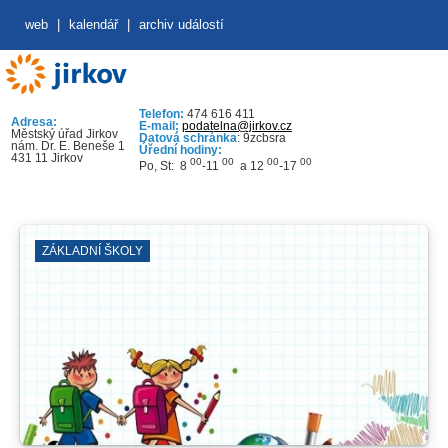
web
|
kalendář
|
archiv událostí
Telefon:
474 616 411
Adresa:
E-mail:
podatelna@jirkov.cz
Městský úřad Jirkov
Datová schránka
: 9zcbsra
nám. Dr. E. Beneše 1
Úřední hodiny:
431 11 Jirkov
00
00
00
00
Po, St: 8
-11
a 12
-17
ZÁKLADNÍ ŠKOLY