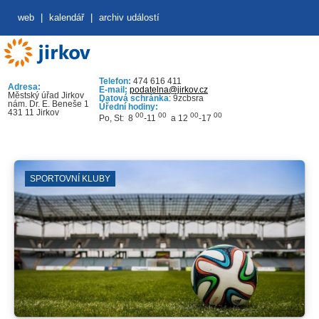
web
|
kalendář
|
archiv událostí
Telefon:
474 616 411
Adresa:
E-mail:
podatelna@jirkov.cz
Městský úřad Jirkov
Datová schránka
: 9zcbsra
nám. Dr. E. Beneše 1
Úřední hodiny:
431 11 Jirkov
00
00
00
00
Po, St: 8
-11
a 12
-17
SPORTOVNÍ KLUBY