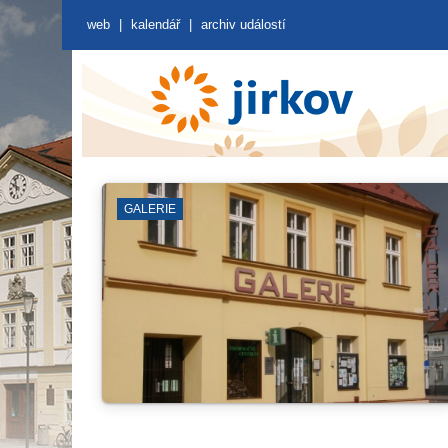
web
|
kalendář
|
archiv událostí
ZUŠ