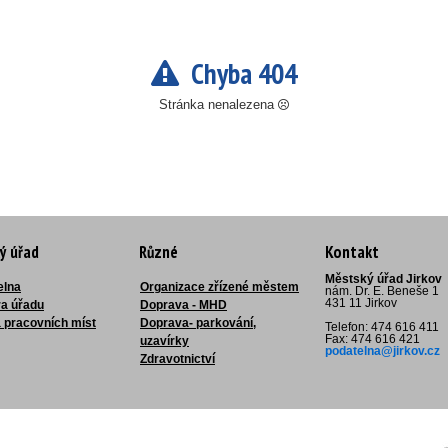
Chyba 404
Stránka nenalezena
ý úřad
Různé
Kontakt
Městský úřad Jirkov
elna
Organizace zřízené městem
nám. Dr. E. Beneše 1
431 11 Jirkov
ra úřadu
Doprava - MHD
 pracovních míst
Doprava- parkování,
Telefon: 474 616 411
Fax: 474 616 421
uzavírky
podatelna@jirkov.cz
Zdravotnictví