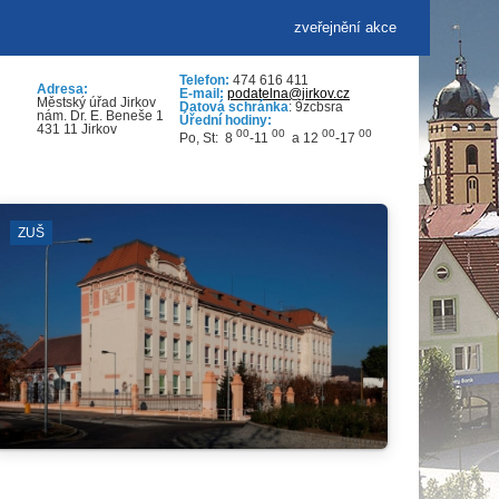
zveřejnění akce
Telefon:
474 616 411
Adresa:
E-mail:
podatelna@jirkov.cz
Městský úřad Jirkov
Datová schránka
: 9zcbsra
nám. Dr. E. Beneše 1
Úřední hodiny:
431 11 Jirkov
00
00
00
00
Po, St: 8
-11
a 12
-17
ODSTÁVKY