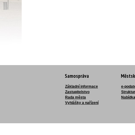
Samospráva
Městsk
Základní informace
e-podat
Zastupitelstvo
Struktu
Rada města
Nabídka
Vyhlášky a nařízení