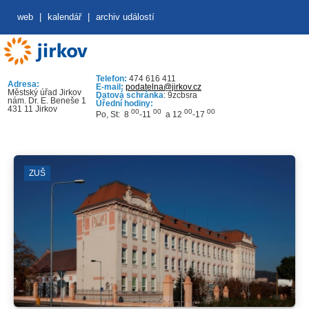
web
|
kalendář
|
archiv událostí
Telefon:
474 616 411
Adresa:
E-mail:
podatelna@jirkov.cz
Městský úřad Jirkov
Datová schránka
: 9zcbsra
nám. Dr. E. Beneše 1
Úřední hodiny:
431 11 Jirkov
00
00
00
00
Po, St: 8
-11
a 12
-17
ZUŠ