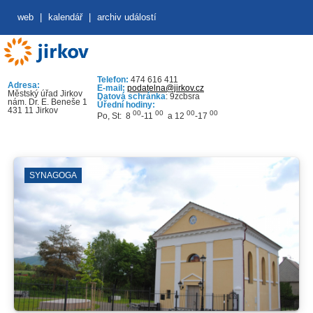
web
|
kalendář
|
archiv událostí
Telefon:
474 616 411
Adresa:
E-mail:
podatelna@jirkov.cz
Městský úřad Jirkov
Datová schránka
: 9zcbsra
nám. Dr. E. Beneše 1
Úřední hodiny:
431 11 Jirkov
00
00
00
00
Po, St: 8
-11
a 12
-17
SYNAGOGA