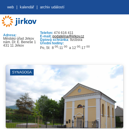
web
|
kalendář
|
archiv událostí
Telefon:
474 616 411
Adresa:
E-mail:
podatelna@jirkov.cz
Městský úřad Jirkov
Datová schránka
: 9zcbsra
nám. Dr. E. Beneše 1
Úřední hodiny:
431 11 Jirkov
00
00
00
00
Po, St: 8
-11
a 12
-17
SYNAGOGA