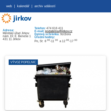
web
|
kalendář
|
archiv událostí
Telefon:
474 616 411
Adresa:
E-mail:
podatelna@jirkov.cz
Městský úřad Jirkov
Datová schránka
: 9zcbsra
nám. Dr. E. Beneše 1
Úřední hodiny:
431 11 Jirkov
00
00
00
00
Po, St: 8
-11
a 12
-17
VÝVOZ POPELNIC