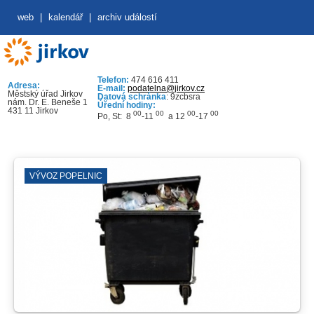
web
|
kalendář
|
archiv událostí
Telefon:
474 616 411
Adresa:
E-mail:
podatelna@jirkov.cz
Městský úřad Jirkov
Datová schránka
: 9zcbsra
nám. Dr. E. Beneše 1
Úřední hodiny:
431 11 Jirkov
00
00
00
00
Po, St: 8
-11
a 12
-17
VÝVOZ POPELNIC