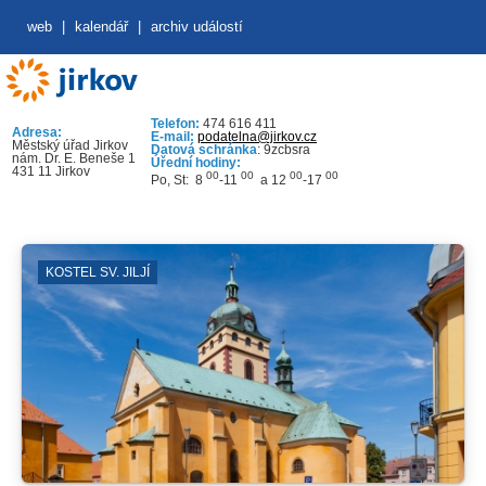
web
|
kalendář
|
archiv událostí
Telefon:
474 616 411
Adresa:
E-mail:
podatelna@jirkov.cz
Městský úřad Jirkov
Datová schránka
: 9zcbsra
nám. Dr. E. Beneše 1
Úřední hodiny:
431 11 Jirkov
00
00
00
00
Po, St: 8
-11
a 12
-17
KOSTEL SV. JILJÍ