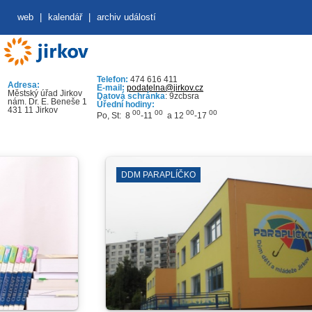
web
|
kalendář
|
archiv událostí
Telefon:
474 616 411
Adresa:
E-mail:
podatelna@jirkov.cz
Městský úřad Jirkov
Datová schránka
: 9zcbsra
nám. Dr. E. Beneše 1
Úřední hodiny:
431 11 Jirkov
00
00
00
00
Po, St: 8
-11
a 12
-17
DDM PARAPLÍČKO