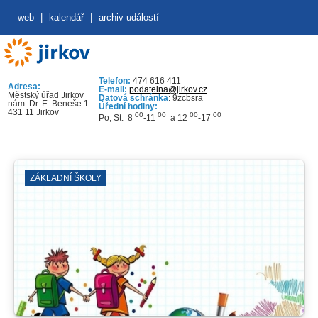
web
|
kalendář
|
archiv událostí
Telefon:
474 616 411
Adresa:
E-mail:
podatelna@jirkov.cz
Městský úřad Jirkov
Datová schránka
: 9zcbsra
nám. Dr. E. Beneše 1
Úřední hodiny:
431 11 Jirkov
00
00
00
00
Po, St: 8
-11
a 12
-17
ZÁKLADNÍ ŠKOLY