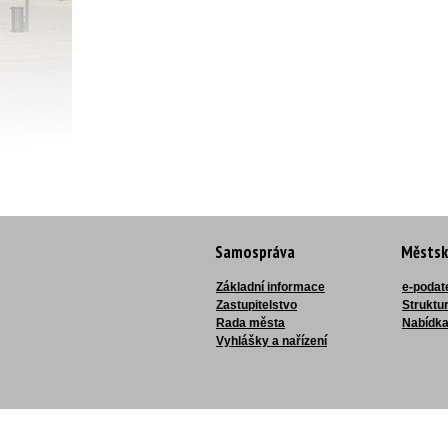
Samospráva
Městsk
Základní informace
e-podat
Zastupitelstvo
Struktu
Rada města
Nabídka
Vyhlášky a nařízení