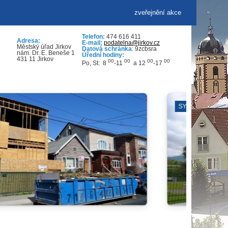
zveřejnění akce
Telefon:
474 616 411
Adresa:
E-mail:
podatelna@jirkov.cz
Městský úřad Jirkov
Datová schránka
: 9zcbsra
nám. Dr. E. Beneše 1
Úřední hodiny:
431 11 Jirkov
00
00
00
00
Po, St: 8
-11
a 12
-17
Í ŠKOLY
LEZECKÁ ARÉNA