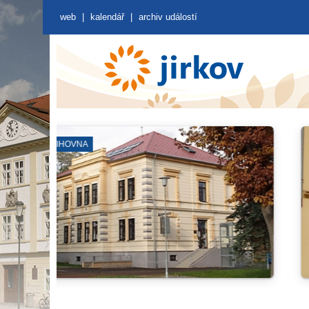
web
|
kalendář
|
archiv událostí
VKK