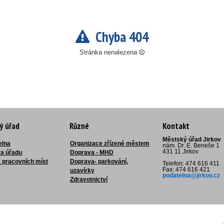
Chyba 404
Stránka nenalezena
ý úřad
Různé
Kontakt
Městský úřad Jirkov
elna
Organizace zřízené městem
nám. Dr. E. Beneše 1
431 11 Jirkov
ra úřadu
Doprava - MHD
 pracovních míst
Doprava- parkování,
Telefon: 474 616 411
Fax: 474 616 421
uzavírky
podatelna@jirkov.cz
Zdravotnictví