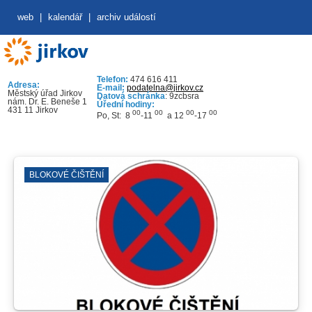
web
|
kalendář
|
archiv událostí
Telefon:
474 616 411
Adresa:
E-mail:
podatelna@jirkov.cz
Městský úřad Jirkov
Datová schránka
: 9zcbsra
nám. Dr. E. Beneše 1
Úřední hodiny:
431 11 Jirkov
00
00
00
00
Po, St: 8
-11
a 12
-17
BLOKOVÉ ČIŠTĚNÍ