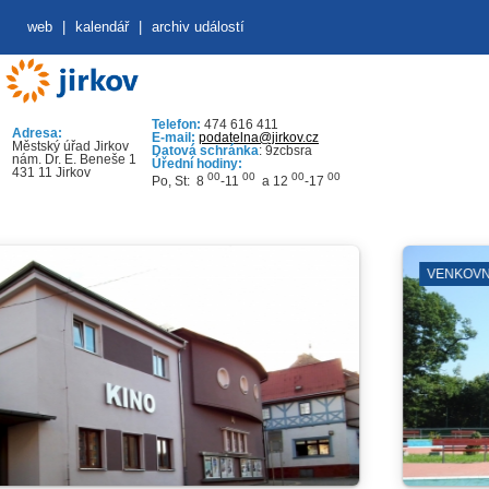
web
|
kalendář
|
archiv událostí
Telefon:
474 616 411
Adresa:
E-mail:
podatelna@jirkov.cz
Městský úřad Jirkov
Datová schránka
: 9zcbsra
nám. Dr. E. Beneše 1
Úřední hodiny:
431 11 Jirkov
00
00
00
00
Po, St: 8
-11
a 12
-17
VENKOVNÍ PROSTRANSTV