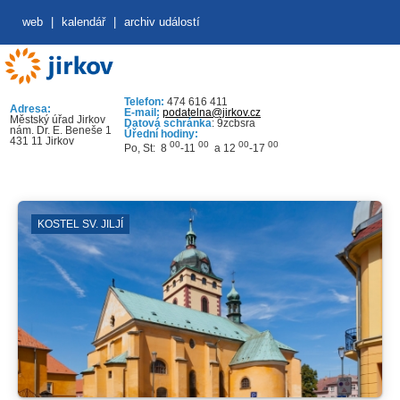
web
|
kalendář
|
archiv událostí
Telefon:
474 616 411
Adresa:
E-mail:
podatelna@jirkov.cz
Městský úřad Jirkov
Datová schránka
: 9zcbsra
nám. Dr. E. Beneše 1
Úřední hodiny:
431 11 Jirkov
00
00
00
00
Po, St: 8
-11
a 12
-17
KOSTEL SV. JILJÍ