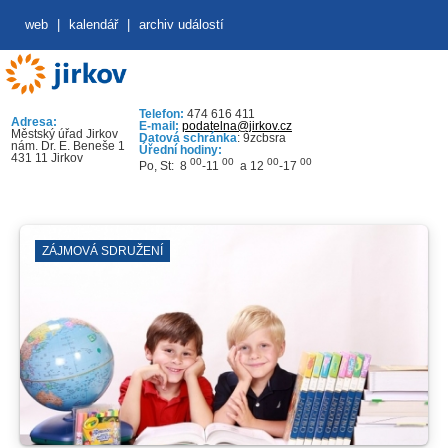
web
|
kalendář
|
archiv událostí
Telefon:
474 616 411
Adresa:
E-mail:
podatelna@jirkov.cz
Městský úřad Jirkov
Datová schránka
: 9zcbsra
nám. Dr. E. Beneše 1
Úřední hodiny:
431 11 Jirkov
00
00
00
00
Po, St: 8
-11
a 12
-17
ZÁJMOVÁ SDRUŽENÍ