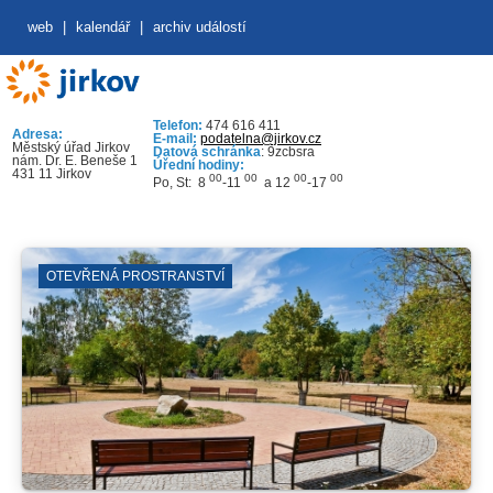
web
|
kalendář
|
archiv událostí
Telefon:
474 616 411
Adresa:
E-mail:
podatelna@jirkov.cz
Městský úřad Jirkov
Datová schránka
: 9zcbsra
nám. Dr. E. Beneše 1
Úřední hodiny:
431 11 Jirkov
00
00
00
00
Po, St: 8
-11
a 12
-17
OTEVŘENÁ PROSTRANSTVÍ