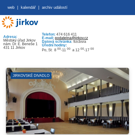
web
|
kalendář
|
archiv událostí
Telefon:
474 616 411
Adresa:
E-mail:
podatelna@jirkov.cz
Městský úřad Jirkov
Datová schránka
: 9zcbsra
nám. Dr. E. Beneše 1
Úřední hodiny:
431 11 Jirkov
00
00
00
00
Po, St: 8
-11
a 12
-17
JIRKOVSKÉ DIVADLO