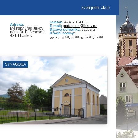
zveřejnění akce
Telefon:
474 616 411
Adresa:
E-mail:
podatelna@jirkov.cz
Městský úřad Jirkov
Datová schránka
: 9zcbsra
nám. Dr. E. Beneše 1
Úřední hodiny:
431 11 Jirkov
00
00
00
00
Po, St: 8
-11
a 12
-17
A
JIRKOVSKÉ DIVADL