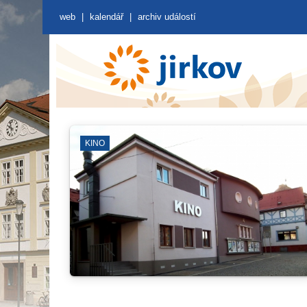
web
|
kalendář
|
archiv událostí
KINO
N