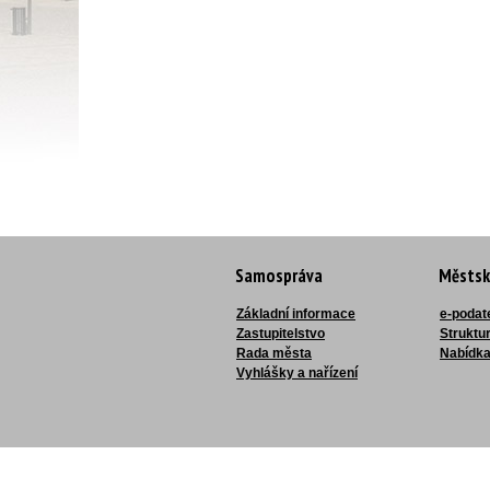
Samospráva
Městsk
Základní informace
e-podat
Zastupitelstvo
Struktu
Rada města
Nabídka
Vyhlášky a nařízení