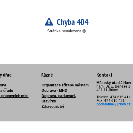
Chyba 404
Stránka nenalezena
ý úřad
Různé
Kontakt
Městský úřad Jirkov
elna
Organizace zřízené městem
nám. Dr. E. Beneše 1
431 11 Jirkov
ra úřadu
Doprava - MHD
 pracovních míst
Doprava- parkování,
Telefon: 474 616 411
Fax: 474 616 421
uzavírky
podatelna@jirkov.cz
Zdravotnictví