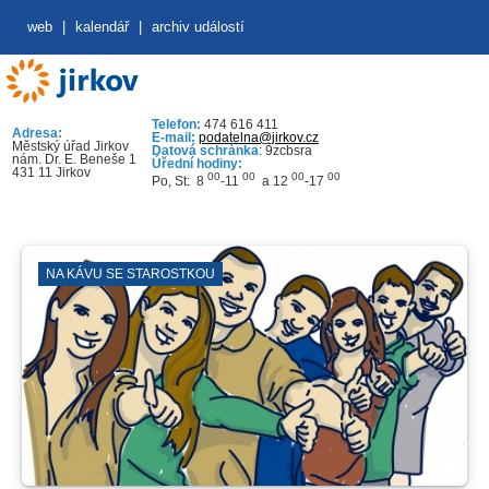
web
|
kalendář
|
archiv událostí
Telefon:
474 616 411
Adresa:
E-mail:
podatelna@jirkov.cz
Městský úřad Jirkov
Datová schránka
: 9zcbsra
nám. Dr. E. Beneše 1
Úřední hodiny:
431 11 Jirkov
00
00
00
00
Po, St: 8
-11
a 12
-17
NA KÁVU SE STAROSTKOU