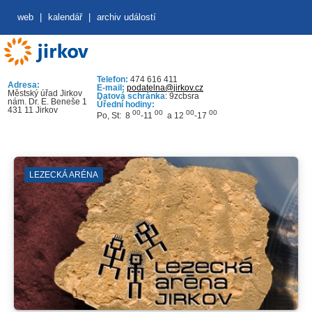
web
|
kalendář
|
archiv událostí
Telefon:
474 616 411
Adresa:
E-mail:
podatelna@jirkov.cz
Městský úřad Jirkov
Datová schránka
: 9zcbsra
nám. Dr. E. Beneše 1
Úřední hodiny:
431 11 Jirkov
00
00
00
00
Po, St: 8
-11
a 12
-17
LEZECKÁ ARÉNA