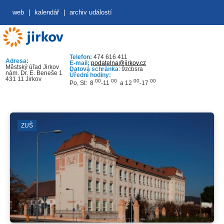
web
|
kalendář
|
archiv událostí
Telefon:
474 616 411
Adresa:
E-mail:
podatelna@jirkov.cz
Městský úřad Jirkov
Datová schránka
: 9zcbsra
nám. Dr. E. Beneše 1
Úřední hodiny:
431 11 Jirkov
00
00
00
00
Po, St: 8
-11
a 12
-17
ZUŠ