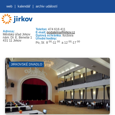
web
|
kalendář
|
archiv událostí
Telefon:
474 616 411
Adresa:
E-mail:
podatelna@jirkov.cz
Městský úřad Jirkov
Datová schránka
: 9zcbsra
nám. Dr. E. Beneše 1
Úřední hodiny:
431 11 Jirkov
00
00
00
00
Po, St: 8
-11
a 12
-17
JIRKOVSKÉ DIVADLO