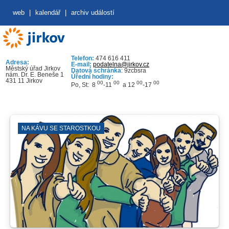
web
|
kalendář
|
archiv událostí
Telefon:
474 616 411
Adresa:
E-mail:
podatelna@jirkov.cz
Městský úřad Jirkov
Datová schránka
: 9zcbsra
nám. Dr. E. Beneše 1
Úřední hodiny:
431 11 Jirkov
00
00
00
00
Po, St: 8
-11
a 12
-17
NA KÁVU SE STAROSTKOU