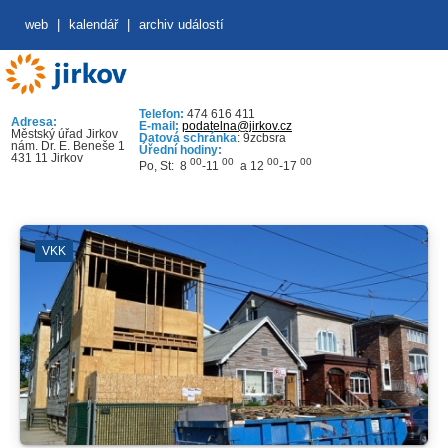
web
|
kalendář
|
archiv událostí
Telefon:
474 616 411
Adresa:
E-mail:
podatelna@jirkov.cz
Městský úřad Jirkov
Datová schránka
: 9zcbsra
nám. Dr. E. Beneše 1
Úřední hodiny:
431 11 Jirkov
00
00
00
00
Po, St: 8
-11
a 12
-17
VKK