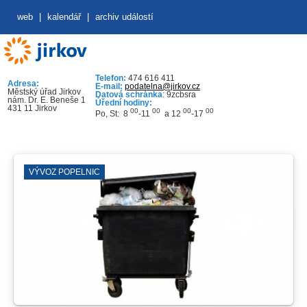
web
|
kalendář
|
archiv událostí
Telefon:
474 616 411
Adresa:
E-mail:
podatelna@jirkov.cz
Městský úřad Jirkov
Datová schránka
: 9zcbsra
nám. Dr. E. Beneše 1
Úřední hodiny:
431 11 Jirkov
00
00
00
00
Po, St: 8
-11
a 12
-17
VÝVOZ POPELNIC